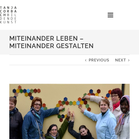
Zum
Inhalt
springen
MITEINANDER LEBEN –
MITEINANDER GESTALTEN
PREVIOUS
NEXT
View
Larger
Image