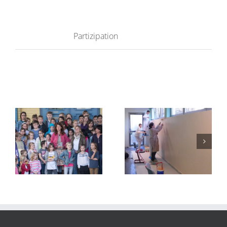
Project Details
Partizipation
Categories:
Ähnliche Projekte
LEBENSRAUM
LEBENSRAUM
SCHULE –
SCHULE –
GESTALTEN
GESTALTEN